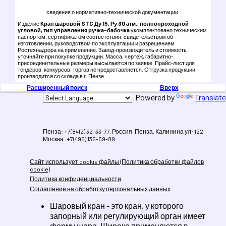
сведения о нормативно-технической документации:
Изделие
Кран шаровой STC Ду 15, Ру 30 атм., полнопроходной
угловой, тип управления ручка-бабочка
укомплектовано техническим
паспортом, сертификатом соответствия, свидетельством об
изготовлении, руководством по эксплуатации и разрешением
Ростехнадзора на применение. Завод-производитель и стоимость
уточняйте при покупке продукции. Масса, чертеж, габаритно-
присоединительные размеры высылаются по заявке. Прайс-лист для
тендеров, конкурсов, торгов не предоставляется. Отгрузка продукции
производится со склада в г. Пензе.
Расширенный поиск
Вверх
Powered by
Translate
Пенза: +7(8412) 32-33-77, Россия, Пенза, Калинина ул; 122
Москва: +7(495) 136-59-89
Сайт использует cookie файлы (Политика обработки файлов
cookie)
Политика конфиденциальности
Соглашение на обработку персональных данных
Шаровый кран - это кран, у которого
запорный или регулирующий орган имеет
форму шара. Широко применяются в