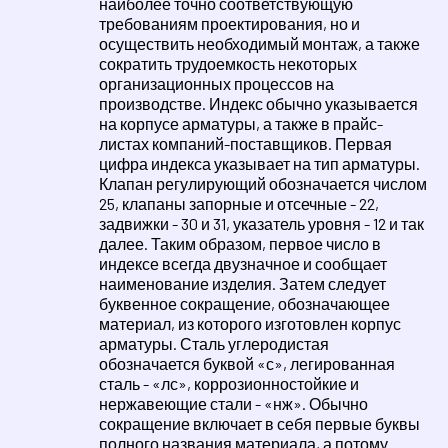
наиболее точно соответствующую
требованиям проектирования, но и
осуществить необходимый монтаж, а также
сократить трудоемкость некоторых
организационных процессов на
производстве. Индекс обычно указывается
на корпусе арматуры, а также в прайс-
листах компаний-поставщиков. Первая
цифра индекса указывает на тип арматуры.
Клапан регулирующий обозначается числом
25, клапаны запорные и отсечные - 22,
задвижки - 30 и 31, указатель уровня - 12 и так
далее. Таким образом, первое число в
индексе всегда двузначное и сообщает
наименование изделия. Затем следует
буквенное сокращение, обозначающее
материал, из которого изготовлен корпус
арматуры. Сталь углеродистая
обозначается буквой «с», легированная
сталь - «лс», коррозионностойкие и
нержавеющие стали - «нж». Обычно
сокращение включает в себя первые буквы
полного названия материала, а потому