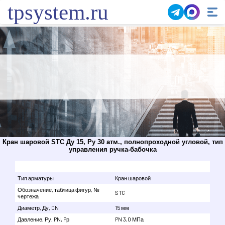
tpsystem.ru
Кран шаровой STC Ду 15, Ру 30 атм., полнопроходной угловой, тип
управления ручка-бабочка
Тип арматуры
Кран шаровой
Обозначение, таблица фигур, №
STC
чертежа
Диаметр, Ду, DN
15 мм
Давление, Ру, PN, Pр
PN 3,0 МПа