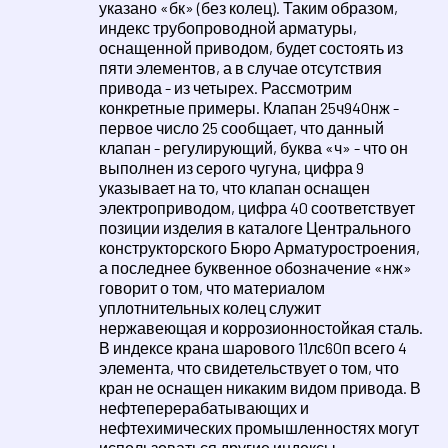
указано «бк» (без колец). Таким образом,
индекс трубопроводной арматуры,
оснащенной приводом, будет состоять из
пяти элементов, а в случае отсутствия
привода - из четырех. Рассмотрим
конкретные примеры. Клапан 25ч940нж -
первое число 25 сообщает, что данный
клапан - регулирующий, буква «ч» - что он
выполнен из серого чугуна, цифра 9
указывает на то, что клапан оснащен
электроприводом, цифра 40 соответствует
позиции изделия в каталоге Центрального
конструкторского Бюро Арматуростроения,
а последнее буквенное обозначение «нж»
говорит о том, что материалом
уплотнительных колец служит
нержавеющая и коррозионностойкая сталь.
В индексе крана шарового 11лс60п всего 4
элемента, что свидетельствует о том, что
кран не оснащен никаким видом привода. В
нефтеперерабатывающих и
нефтехимических промышленностях могут
использоваться другие индексы,