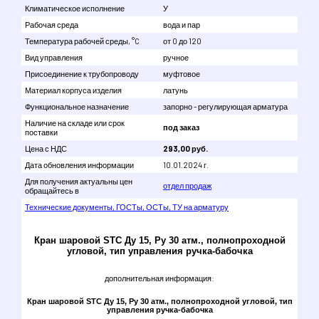
Климатическое исполнение
У
Рабочая среда
вода и пар
Температура рабочей среды, °C
от 0 до 120
Вид управления
ручное
Присоединение к трубопроводу
муфтовое
Материал корпуса изделия
латунь
Функциональное назначение
запорно - регулирующая арматура
Наличие на складе или срок
под заказ
поставки
Цена с НДС
293,00 руб.
Дата обновления информации
10.01.2024 г.
Для получения актуальны цен
отдел продаж
обращайтесь в
Технические документы, ГОСТы, ОСТы, ТУ на арматуру
Кран шаровой STC Ду 15, Ру 30 атм., полнопроходной
угловой, тип управления ручка-бабочка
дополнительная информация:
Кран шаровой STC Ду 15, Ру 30 атм., полнопроходной угловой, тип
управления ручка-бабочка